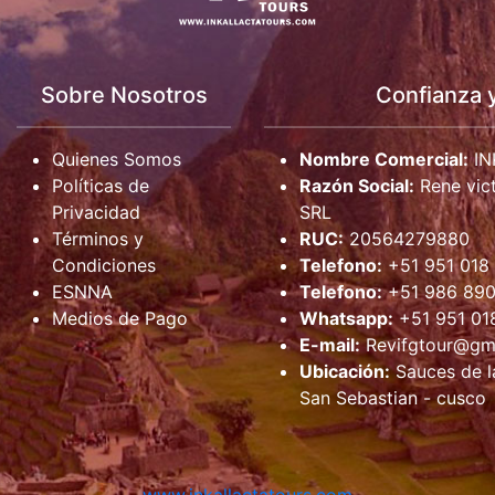
Sobre Nosotros
Confianza 
Quienes Somos
Nombre Comercial:
IN
Políticas de
Razón Social:
Rene vict
Privacidad
SRL
Términos y
RUC:
20564279880
Condiciones
Telefono:
+51 951 018
ESNNA
Telefono:
+51 986 890
Medios de Pago
Whatsapp:
+51 951 01
E-mail:
Revifgtour@gm
Ubicación:
Sauces de la
San Sebastian - cusco