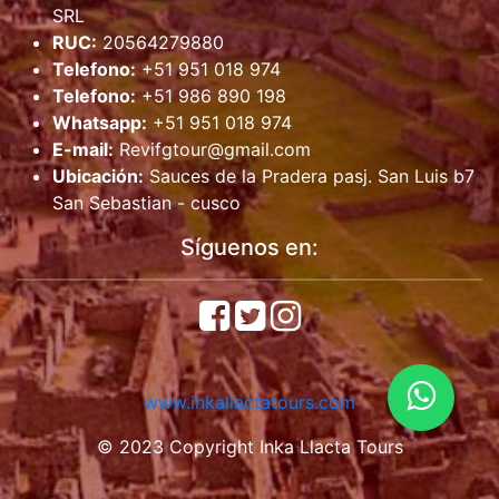
SRL
RUC:
20564279880
Telefono:
+51 951 018 974
Telefono:
+51 986 890 198
Whatsapp:
+51 951 018 974
E-mail:
Revifgtour@gmail.com
Ubicación:
Sauces de la Pradera pasj. San Luis b7
San Sebastian - cusco
Síguenos en:
www.inkallactatours.com
© 2023 Copyright Inka Llacta Tours