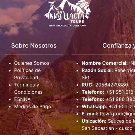
Sobre Nosotros
Confianza 
Quienes Somos
Nombre Comercial:
IN
Políticas de
Razón Social:
Rene vict
Privacidad
SRL
Términos y
RUC:
20564279880
Condiciones
Telefono:
+51 951 018
ESNNA
Telefono:
+51 986 890
Medios de Pago
Whatsapp:
+51 951 01
E-mail:
Revifgtour@gm
Ubicación:
Sauces de la
San Sebastian - cusco