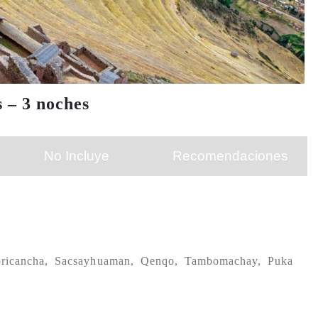
 – 3 noches
No Incluye
Recomendaciones
Coricancha, Sacsayhuaman, Qenqo, Tambomachay, Puka