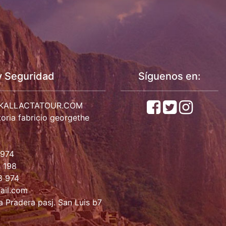
y Seguridad
Síguenos en:
KALLACTATOUR.COM
oria fabricio georgethe
 974
 198
8 974
ail.com
 Pradera pasj. San Luis b7