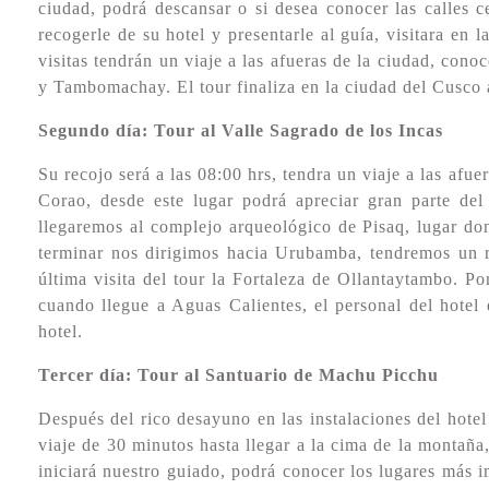
ciudad, podrá descansar o si desea conocer las calles ce
recogerle de su hotel y presentarle al guía, visitara en 
visitas tendrán un viaje a las afueras de la ciudad, co
y Tambomachay. El tour finaliza en la ciudad del Cusco a
Segundo día: Tour al Valle Sagrado de los Incas
Su recojo será a las 08:00 hrs, tendra un viaje a las afue
Corao, desde este lugar podrá apreciar gran parte del 
llegaremos al complejo arqueológico de Pisaq, lugar don
terminar nos dirigimos hacia Urubamba, tendremos un r
última visita del tour la Fortaleza de Ollantaytambo. Por
cuando llegue a Aguas Calientes, el personal del hotel
hotel.
Tercer día: Tour al Santuario de Machu Picchu
Después del rico desayuno en las instalaciones del hote
viaje de 30 minutos hasta llegar a la cima de la montaña
iniciará nuestro guiado, podrá conocer los lugares más i